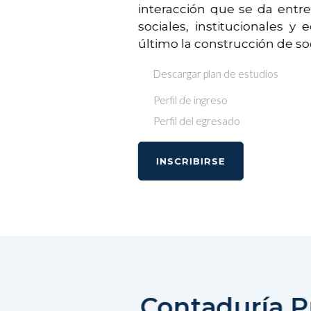
interacción que se da entr
sociales, institucionales 
último la construcción de s
Descargar plan de estudios
Perfil de ingreso
Perfil del egresado
INSCRIBIRSE
Contaduría P