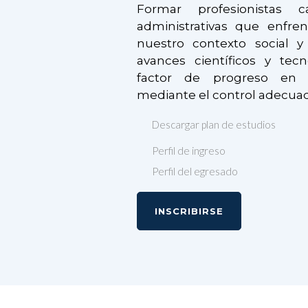
Formar profesionistas c
administrativas que enfre
nuestro contexto social 
avances científicos y tec
factor de progreso en c
mediante el control adecuad
Descargar plan de estudios
Perfil de ingreso
Perfil del egresado
INSCRIBIRSE