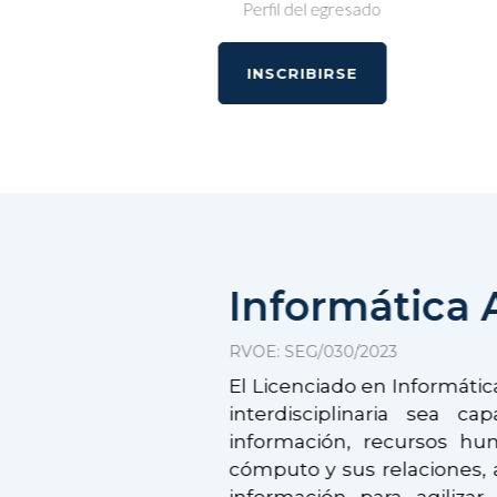
Perfil del egresado
INSCRIBIRSE
Informática 
RVOE: SEG/030/2023
El Licenciado en Informátic
interdisciplinaria sea c
información, recursos hum
cómputo y sus relaciones, a