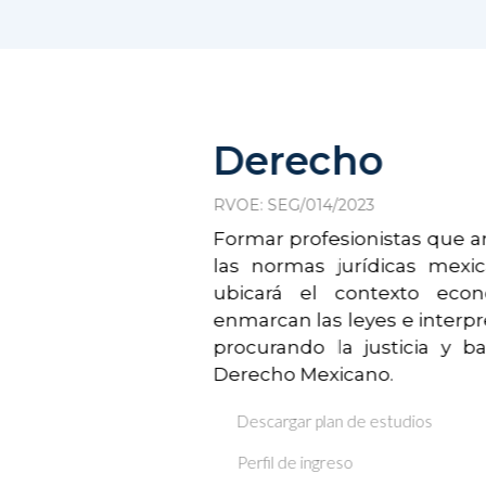
Derecho
RVOE: SEG/014/2023
Formar profesionistas que an
las normas jurídicas mexi
ubicará el contexto econ
enmarcan las leyes e interpr
procurando la justicia y b
Derecho Mexicano.
Descargar plan de estudios
Perfil de ingreso