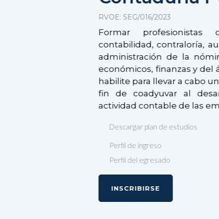
RVOE: SEG/016/2023
Formar profesionistas
contabilidad, contraloría, au
administración de la nómin
económicos, finanzas y del ám
habilite para llevar a cabo u
fin de coadyuvar al desa
actividad contable de las em
Descargar plan de estudios
Perfil de ingreso
Perfil del egresado
INSCRIBIRSE